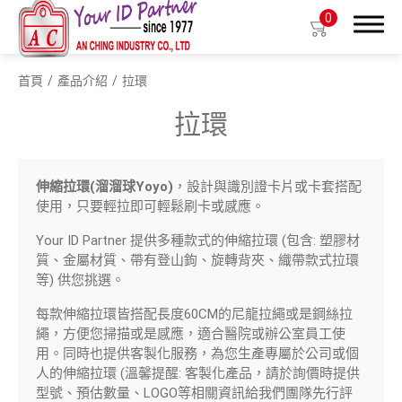
0
首頁
產品介紹
拉環
搜尋
拉環
伸縮拉環(溜溜球Yoyo)
，設計與識別證卡片或卡套搭配
產品介紹
使用，只要輕拉即可輕鬆刷卡或感應。
生物基質塑膠識別證套
Your ID Partner 提供多種款式的伸縮拉環 (包含: 塑膠材
質、金屬材質、帶有登山鉤、旋轉背夾、織帶款式拉環
識別證套
等) 供您挑選。
識別證夾
每款伸縮拉環皆搭配長度60CM的尼龍拉繩或是鋼絲拉
繩，方便您掃描或是感應，適合醫院或辦公室員工使
拉環
用。同時也提供客製化服務，為您生產專屬於公司或個
人的伸縮拉環 (溫馨提醒: 客製化產品，請於詢價時提供
織帶
型號、預估數量、LOGO等相關資訊給我們團隊先行評