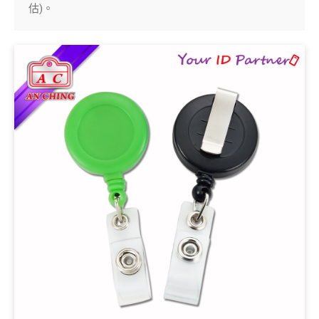
估)。
五金鈎
手工具
OEM/ODM
全球據點
關於安慶
電子型錄
聯絡我們
繁體中文
English