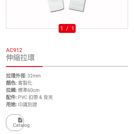
五金鈎
手工具
1
/
1
OEM/ODM
全球據點
AC912
伸縮拉環
關於安慶
電子型錄
拉環外徑:
32mm
顏色:
客製化
聯絡我們
拉繩:
標準60cm
配件:
PVC 扣帶 & 背夾
用途:
ID識別證
繁體中文
English
Catalog