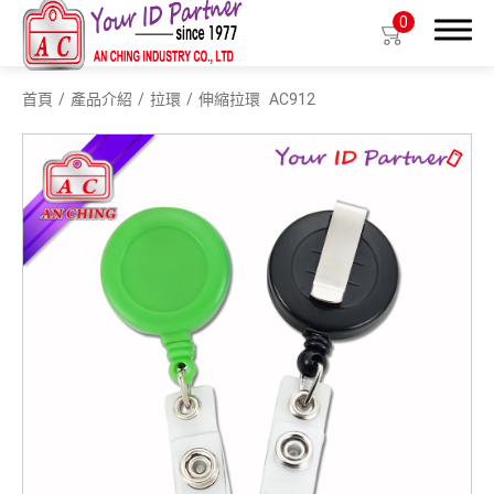
0
首頁
產品介紹
拉環
伸縮拉環
AC912
搜尋
產品介紹
生物基質塑膠識別證套
識別證套
識別證夾
拉環
織帶