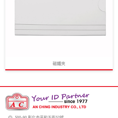
磁鐵夾
500-90 彰化市平和五街52號