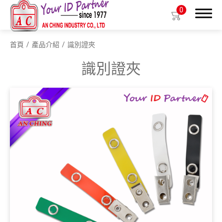
0
首頁
產品介紹
識別證夾
搜尋
識別證夾
產品介紹
生物基質塑膠識別證套
識別證套
識別證夾
拉環
織帶