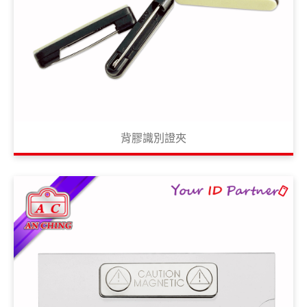
背膠識別證夾