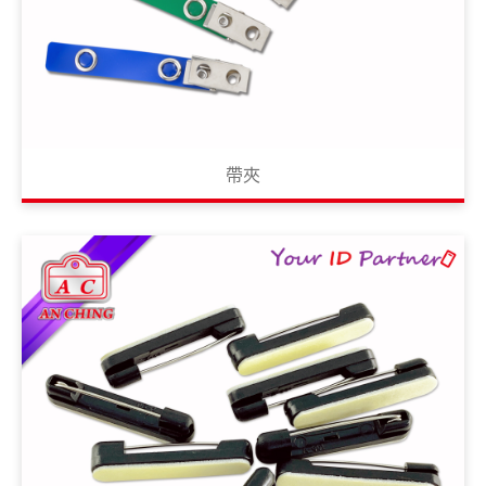
五金鈎
手工具
OEM/ODM
全球據點
帶夾
關於安慶
電子型錄
聯絡我們
繁體中文
English