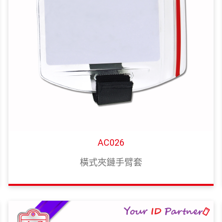
AC026
橫式夾鏈手臂套