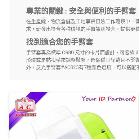
拉環
專業的關鍵 : 安全與便利的手臂套
在生產線、物流倉儲及工地等高風險工作環境中，傳統的
織帶
求，研發出符合各種環境的手臂識別證套，提供更
找到適合您的手臂套
五金鈎
手臂套專為標準 CR80 尺寸的卡片而設計，可容納 
手工具
形環或是黏扣帶來調整鬆緊，確保穩固配戴且不影響工作
外，反光手臂套#AC025有7種顏色選項，可以搭
OEM/ODM
全球據點
關於安慶
電子型錄