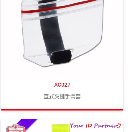
AC027
直式夾鏈手臂套