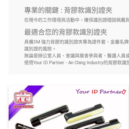
拉環
專業的關鍵 : 背膠款識別證夾
在現今的工作環境與活動中，確保識別證穩固佩戴
織帶
最適合您的背膠款識別證夾
五金鈎
具備3M 強力背膠的識別證夾專為證件套、金屬名
識別證的風險。
手工具
無論是辦公室人員、會議與展會參與者、醫護人員
使用Your ID Partner - An Ching 
OEM/ODM
全球據點
關於安慶
電子型錄