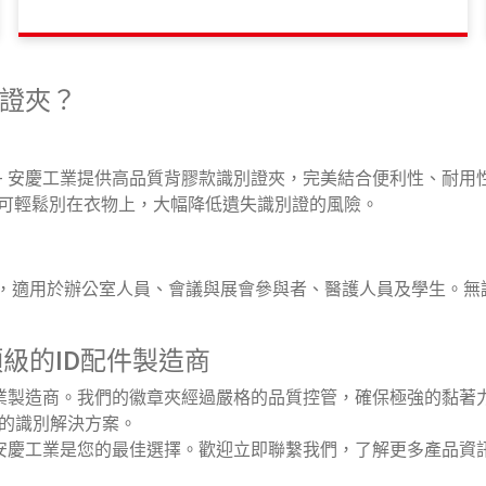
識別證夾？
rtner - 安慶工業提供高品質背膠款識別證夾，完美結合便利性
針可輕鬆別在衣物上，大幅降低遺失識別證的風險。
夾設計輕巧靈活，適用於辦公室人員、會議與展會參與者、醫護人員及學
 頂級的ID配件製造商
品質與創新的專業製造商。我們的徽章夾經過嚴格的品質控管，確保極強
的識別解決方案。
ner - 安慶工業是您的最佳選擇。歡迎立即聯繫我們，了解更多產