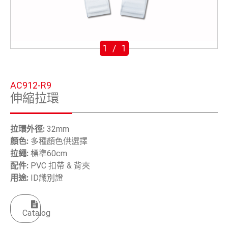
五金鈎
手工具
1
/
1
OEM/ODM
全球據點
AC912-R9
伸縮拉環
關於安慶
電子型錄
拉環外徑:
32mm
顏色:
多種顏色供選擇
聯絡我們
拉繩:
標準60cm
配件:
PVC 扣帶 & 背夾
用途:
ID識別證
繁體中文
English
Catalog