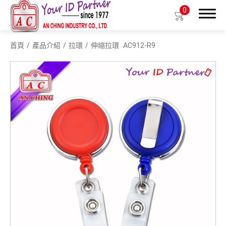
0
首頁
產品介紹
拉環
伸縮拉環
AC912-R9
搜尋
產品介紹
生物基質塑膠識別證套
識別證套
識別證夾
拉環
織帶