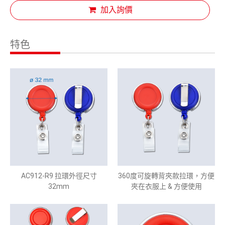
加入詢價
特色
AC912-R9 拉環外徑尺寸
360度可旋轉背夾款拉環，方便
32mm
夾在衣服上 & 方便使用