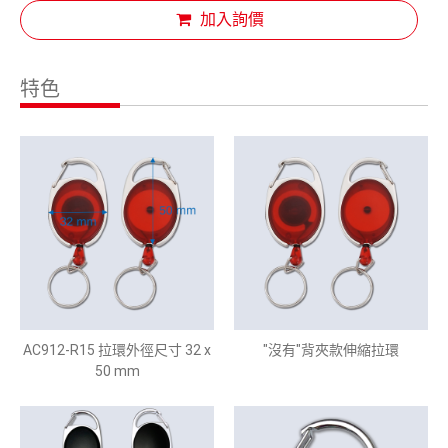
加入詢價
特色
AC912-R15 拉環外徑尺寸 32 x
"沒有"背夾款伸縮拉環
50 mm