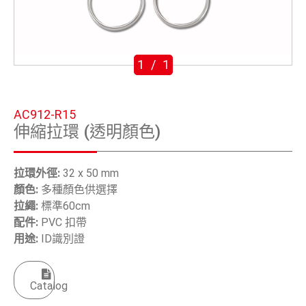
五金鈎
手工具
1
/
1
OEM/ODM
全球據點
AC912-R15
伸縮拉環 (透明顏色)
關於安慶
電子型錄
拉環外徑:
32 x 50 mm
顏色:
多種顏色供選擇
聯絡我們
拉繩:
標準60cm
配件:
PVC 扣帶
用途:
ID識別證
繁體中文
English
Catalog