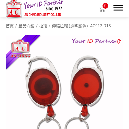
0
首頁
產品介紹
拉環
伸縮拉環 (透明顏色)
AC912-R15
搜尋
產品介紹
生物基質塑膠識別證套
識別證套
識別證夾
拉環
織帶