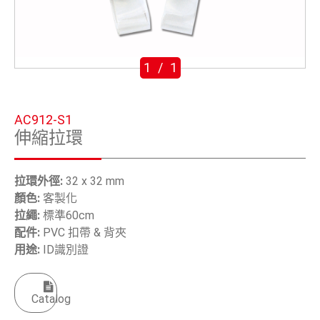
五金鈎
手工具
1
/
1
OEM/ODM
全球據點
AC912-S1
伸縮拉環
關於安慶
電子型錄
拉環外徑:
32 x 32 mm
顏色:
客製化
聯絡我們
拉繩:
標準60cm
配件:
PVC 扣帶 & 背夾
用途:
ID識別證
繁體中文
English
Catalog