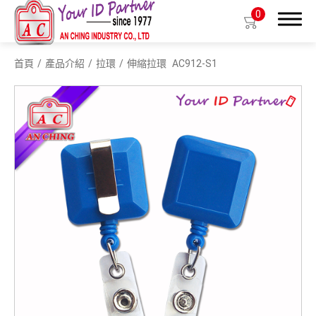
0
首頁
產品介紹
拉環
伸縮拉環
AC912-S1
搜尋
產品介紹
生物基質塑膠識別證套
識別證套
識別證夾
拉環
織帶