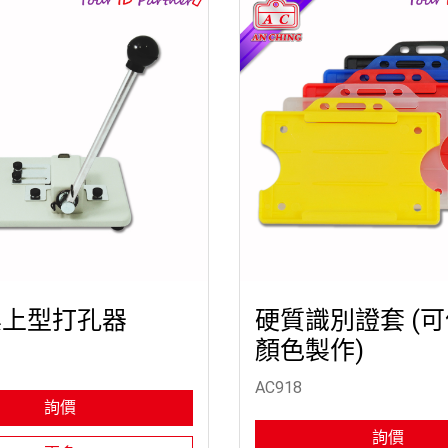
桌上型打孔器
硬質識別證套 (
顏色製作)
AC918
詢價
詢價