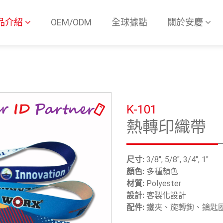
品介紹
OEM/ODM
全球據點
關於安慶
K-101
熱轉印織帶
尺寸:
3/8", 5/8", 3/4", 1"
顏色:
多種顏色
材質:
Polyester
設計:
客製化設計
配件:
鐵夾、旋轉鉤、鑰匙