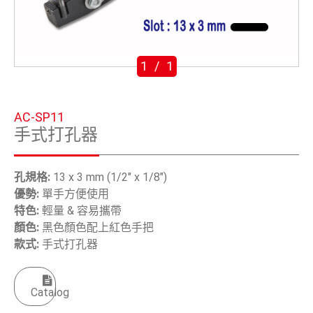
五金鈎
手工具
1
/
1
OEM/ODM
全球據點
AC-SP11
手式打孔器
關於安慶
電子型錄
孔規格:
13 x 3 mm (1/2" x 1/8")
優勢:
單手方便使用
聯絡我們
特色:
輕量 & 容易攜帶
顏色:
黑色顏色配上紅色手把
款式:
手式打孔器
繁體中文
English
Catalog