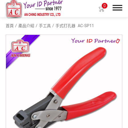
0
首頁
產品介紹
手工具
手式打孔器
AC-SP11
搜尋
產品介紹
生物基質塑膠識別證套
識別證套
識別證夾
拉環
織帶