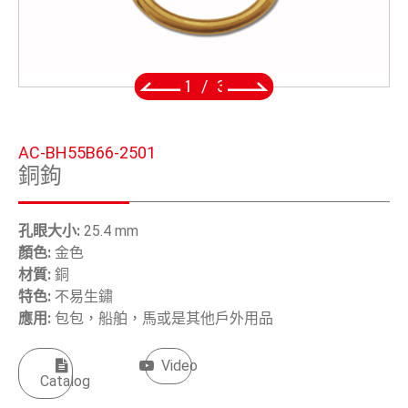
五金鈎
手工具
2
/
3
OEM/ODM
全球據點
AC-BH55B66-2501
銅鉤
關於安慶
電子型錄
孔眼大小:
25.4 mm
顏色:
金色
聯絡我們
材質:
銅
特色:
不易生鏽
應用
:
包包，船舶，馬或是其他戶外用品
繁體中文
Video
English
Catalog