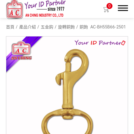
0
首頁
產品介紹
五金鈎
旋轉銅鉤
銅鉤
AC-BH55B66-2501
搜尋
產品介紹
生物基質塑膠識別證套
識別證套
識別證夾
拉環
織帶