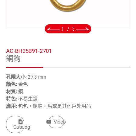
五金鈎
手工具
2
/
3
OEM/ODM
全球據點
AC-BH25B91-2701
銅鉤
關於安慶
電子型錄
孔眼大小:
27.3 mm
顏色:
金色
聯絡我們
材質:
銅
特色:
不易生鏽
應用
:
包包，船舶，馬或是其他戶外用品
繁體中文
Video
English
Catalog