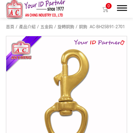
0
首頁
產品介紹
五金鈎
旋轉銅鉤
銅鉤
AC-BH25B91-2701
搜尋
產品介紹
生物基質塑膠識別證套
識別證套
識別證夾
拉環
織帶