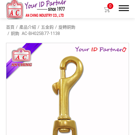
0
首頁
產品介紹
五金鈎
旋轉銅鉤
搜尋
銅鉤
AC-BH025B77-1138
產品介紹
生物基質塑膠識別證套
識別證套
識別證夾
拉環
織帶