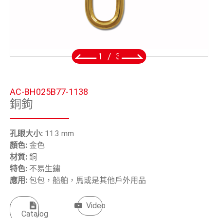
五金鈎
手工具
OEM/ODM
2
/
3
全球據點
AC-BH025B77-1138
關於安慶
銅鉤
電子型錄
孔眼大小:
11.3 mm
聯絡我們
顏色:
金色
材質:
銅
特色:
不易生鏽
繁體中文
應用
:
包包，船舶，馬或是其他戶外用品
English
Video
Catalog