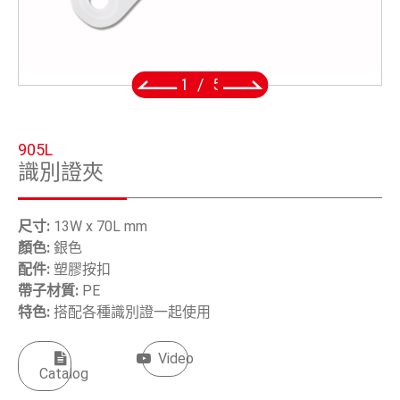
五金鈎
手工具
2
/
5
OEM/ODM
全球據點
905L
識別證夾
關於安慶
電子型錄
尺寸:
13W x 70L mm
顏色:
銀色
聯絡我們
配件:
塑膠按扣
帶子材質:
PE
特色:
搭配各種識別證一起使用
繁體中文
Video
English
Catalog