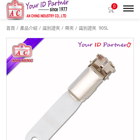
0
首頁
產品介紹
識別證夾
帶夾
識別證夾
905L
搜尋
產品介紹
生物基質塑膠識別證套
識別證套
識別證夾
拉環
織帶