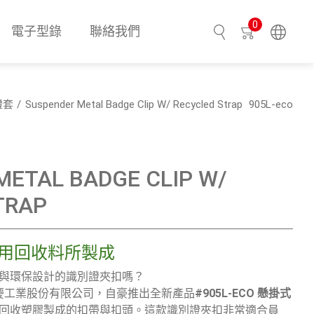
0
電子型錄
聯絡我們
搜尋
證套
Suspender Metal Badge Clip W/ Recycled Strap
905L-eco
METAL BADGE CLIP W/
TRAP
使用回收料所製成
與環保設計的識別證夾扣嗎？
慶工業股份有限公司，自豪推出全新產品
#905L-ECO 懸掛式
回收塑膠製成的扣帶與扣頭。這款識別證夾扣非常適合員