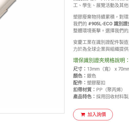
工、學生、展覽活動及其他
塑膠廢棄物持續累積，對環
我們的
#905L-ECO 識別
整體環境衝擊。選擇我們的
安慶工業在識別證配件製造
力於為全球企業與組織提供
環保識別證夾規格說明
尺寸：
13mm（寬） x 70
顏色：
銀色
配件：
塑膠壓扣
扣帶材質：
PP（聚丙烯）
產品特色：
採用回收材料製
加入詢價