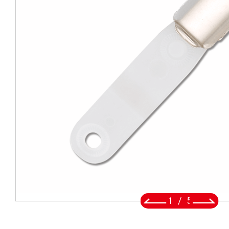
拉環
織帶
五金鈎
手工具
OEM/ODM
全球據點
關於安慶
2
/
5
電子型錄