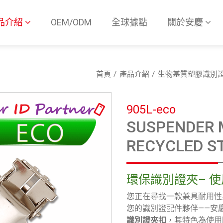
品介紹
OEM/ODM
全球據點
關於安慶
首頁
產品介紹
生物基質塑膠識別
905L-eco
SUSPENDER 
RECYCLED S
環保識別證夾– 
您正在尋找一款兼具耐用性
您的識別證配件夥伴——安
識別證夾扣
，其特色為使用