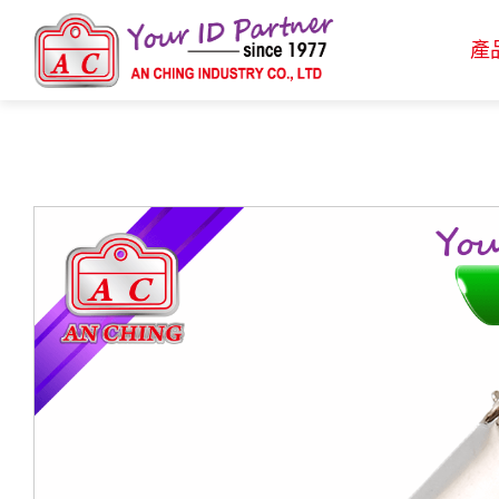
產
產品介紹
生物基質塑膠識別證套
識別證套
識別證夾