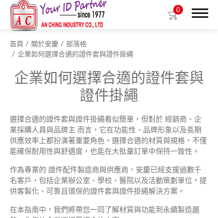
0
首頁
關於安慶
部落格
搜尋
企業如何選擇合適的證件套與證件掛繩
企業如何選擇合適的證件套與
證件掛繩
產品介紹
選擇合適的證件套與證件掛繩看似簡單，但對於 經銷商、企
OEM/ODM
業採購人員與品牌主 而言，它在功能性、品牌形象以及長期
供應效率上都扮演著重要角色。選擇合適的材質與規格，不僅
全球據點
能確保耐用性與舒適度，也能在大批量訂單中保持一致性。
作為專業的 證件配件製造商與供應商，安慶已經支援過數千
關於安慶
名客戶，包括企業辦公室、學校、醫院以及活動策劃單位，提
供客製化、可靠且環保的證件套與證件掛繩解決方案。
公司簡介
在本指南中，我們將帶您一同了解材質與功能到永續製造趨
歷史沿革